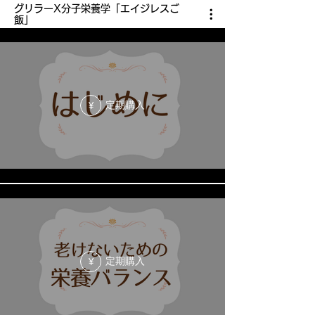
グリラーX分子栄養学「エイジレスご
飯」
定期購入
¥
定期購入
¥